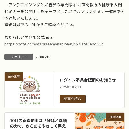
日
「アンチエイジングと栄養学の専門家 石井直明教授の健康学入門
時
セミナーを公開！」をテーマとしたスキルアップセミナー動画を8
:
本追加いたします。
詳細は以下のURLからご確認ください。
あたらしい学び場公式note
https://note.com/ataraseemanabiba/n/n530948ebc387
お知らせ
カテゴリー
前の記事
ログイン不具合復旧のお知らせ
2025年8月21日
記事を読む
次の記事
10月の新着動画は「発酵と薬膳
の力で、からだをやさしく整え