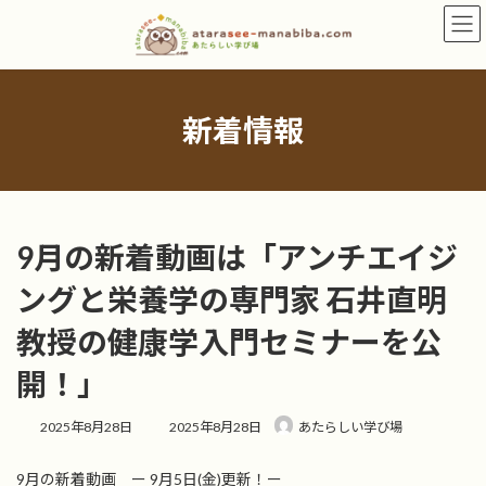
コ
ナ
ン
ビ
テ
ゲ
ン
ー
ツ
シ
へ
ョ
新着情報
ス
ン
キ
に
ッ
移
プ
動
9月の新着動画は「アンチエイジ
ングと栄養学の専門家 石井直明
教授の健康学入門セミナーを公
開！」
最
2025年8月28日
2025年8月28日
あたらしい学び場
終
更
9月の新着動画 ー 9月5日(金)更新！ー
新