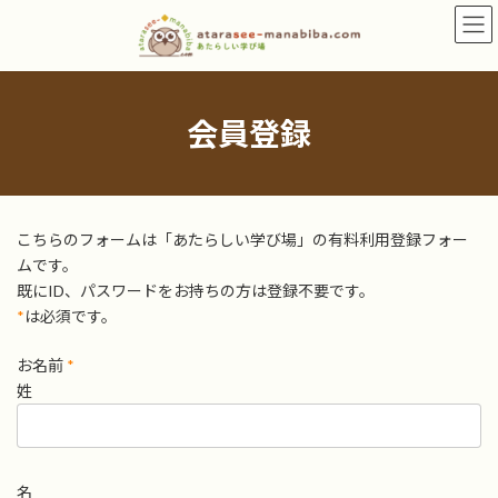
コ
ナ
ン
ビ
テ
ゲ
ン
ー
ツ
シ
へ
ョ
会員登録
ス
ン
キ
に
ッ
移
プ
動
こちらのフォームは「あたらしい学び場」の有料利用登録フォー
ムです。
既にID、パスワードをお持ちの方は登録不要です。
*
は必須です。
お名前
*
姓
名